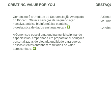
CREATING VALUE FOR YOU
DESTAQ
Genoinseq é a Unidade de Sequenciação Avançada
A Genoi
do Biocant. Oferece serviços de sequenciação
compro
massiva, análise bioinformática e análise
bioestatística de dados em larga escala
Genómic
A Genoinseq possui uma equipa multidisciplinar de
especialistas, empenhada em proporcionar soluções
personalizadas de elevada qualidade para que os
nossos clientes obtenham resultados de valor
acrescentado.